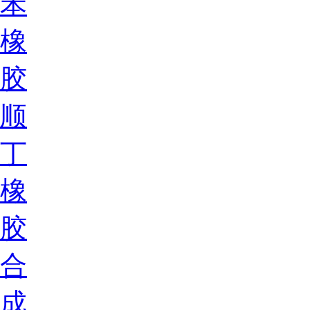
苯
橡
胶
顺
丁
橡
胶
合
成