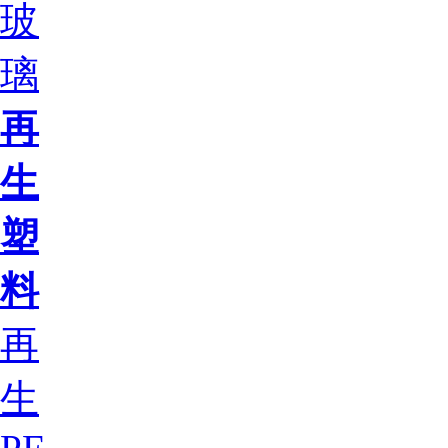
玻
璃
再
生
塑
料
再
生