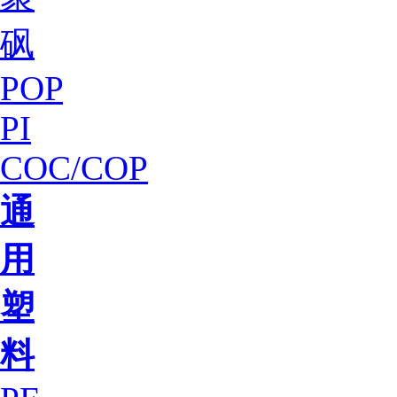
砜
POP
PI
COC/COP
通
用
塑
料