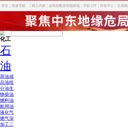
首页
|
快速导航
|
网上内参
|
金联创数据智能终端
|
手机APP
|
价格中心
|
交易策
化工
石
油
原油
成
品油
组
分油
生
物柴油
燃料油
船用油
液化气
燃气深
加工
二