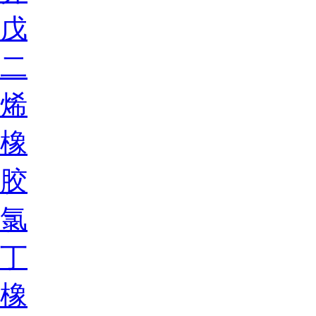
戊
二
烯
橡
胶
氯
丁
橡