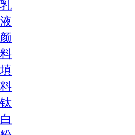
乳
液
颜
料
填
料
钛
白