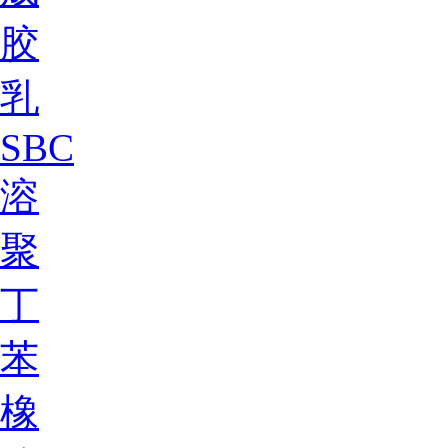
胶
乳
SBC
溶
聚
丁
苯
橡