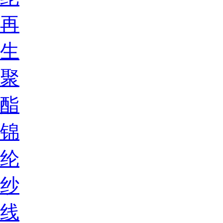
再
生
聚
酯
锦
纶
纱
线