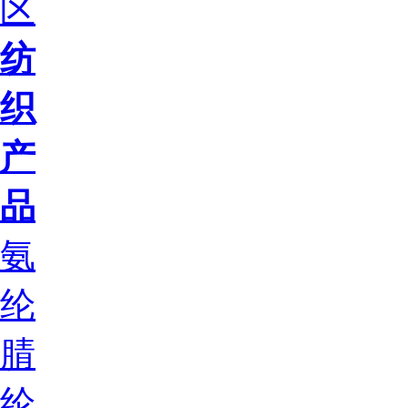
区
纺
织
产
品
氨
纶
腈
纶