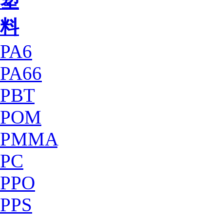
塑
料
PA6
PA66
PBT
POM
PMMA
PC
PPO
PPS