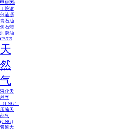
甲醚
丙/
丁烷
溶
剂油
沥
青
石油
焦
石蜡
润滑油
C5/C9
天
然
气
液化天
然气
（LNG）
压缩天
然气
(CNG)
管道天