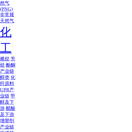
然气
(PNG)
非常规
天然气
化
工
烯烃
芳
烃
酚酮
产业链
醇类
化
纤原料
UPR产
业链
甲
醇及下
游
醋酸
及下游
增塑剂
产业链