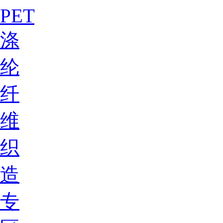
PET
涤
纶
纤
维
织
造
专