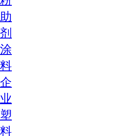
粉
助
剂
涂
料
企
业
塑
料