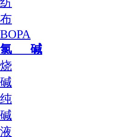
纺
布
BOPA
氯 碱
烧
碱
纯
碱
液