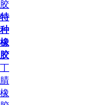
胶
特
种
橡
胶
丁
腈
橡