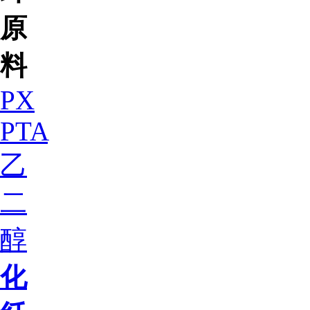
原
料
PX
PTA
乙
二
醇
化