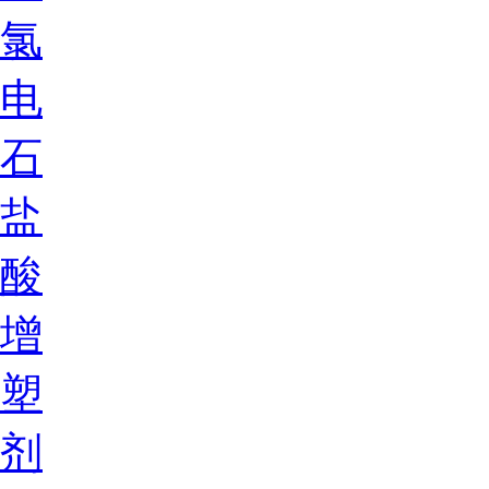
氯
电
石
盐
酸
增
塑
剂