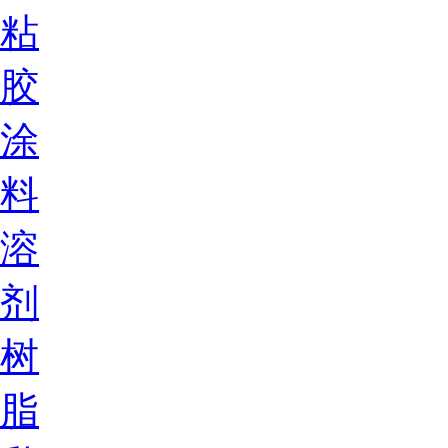
粘
胶
涂
料
溶
剂
树
脂