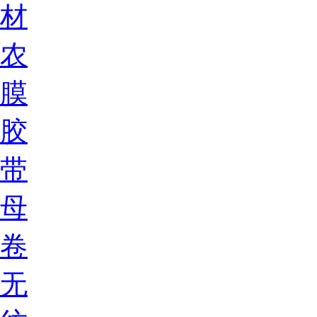
材
农
膜
胶
带
母
卷
无