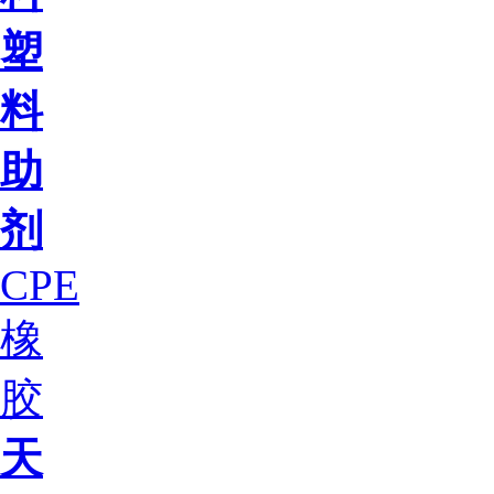
塑
料
助
剂
CPE
橡
胶
天