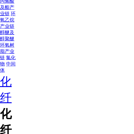
丙烯酸
及酯产
业链
环
氧乙烷
产业链
醇醚及
醇聚醚
环氧树
脂产业
链
氯化
物
中间
体
化
纤
化
纤