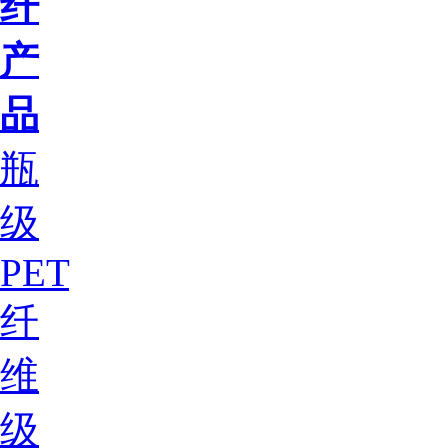
纤
产
品
瓶
级
PET
纤
维
级