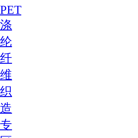
PET
涤
纶
纤
维
织
造
专