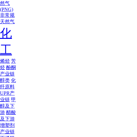
然气
(PNG)
非常规
天然气
化
工
烯烃
芳
烃
酚酮
产业链
醇类
化
纤原料
UPR产
业链
甲
醇及下
游
醋酸
及下游
增塑剂
产业链