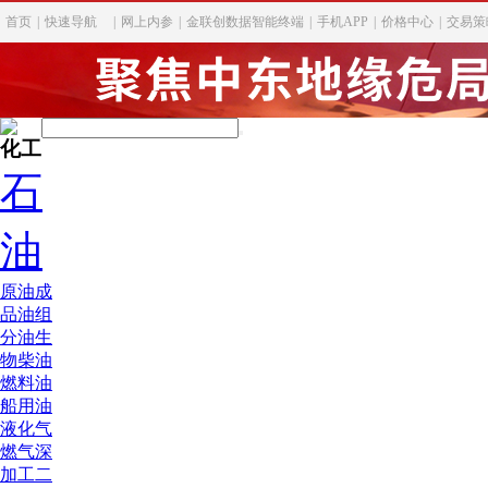
首页
|
快速导航
|
网上内参
|
金联创数据智能终端
|
手机APP
|
价格中心
|
交易策
化工
石
油
原油
成
品油
组
分油
生
物柴油
燃料油
船用油
液化气
燃气深
加工
二