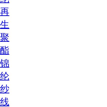
再
生
聚
酯
锦
纶
纱
线