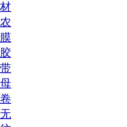
材
农
膜
胶
带
母
卷
无