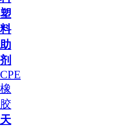
塑
料
助
剂
CPE
橡
胶
天