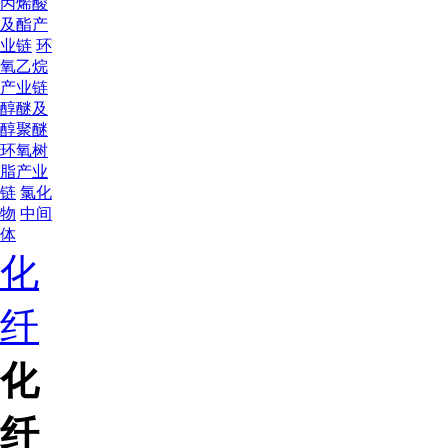
丙烯酸
及酯产
业链
环
氧乙烷
产业链
醇醚及
醇聚醚
环氧树
脂产业
链
氯化
物
中间
体
化
纤
化
纤