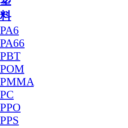
塑
料
PA6
PA66
PBT
POM
PMMA
PC
PPO
PPS