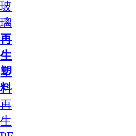
玻
璃
再
生
塑
料
再
生