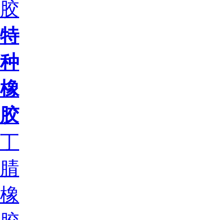
胶
特
种
橡
胶
丁
腈
橡