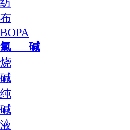
纺
布
BOPA
氯 碱
烧
碱
纯
碱
液