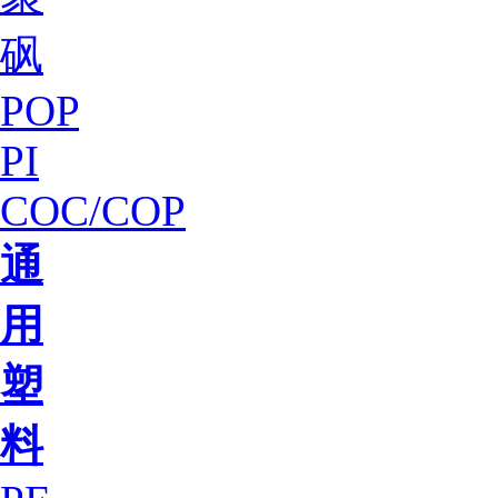
砜
POP
PI
COC/COP
通
用
塑
料