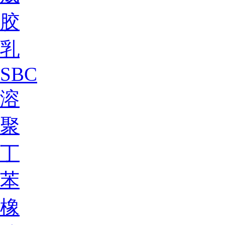
胶
乳
SBC
溶
聚
丁
苯
橡