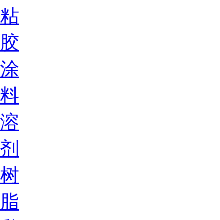
粘
胶
涂
料
溶
剂
树
脂