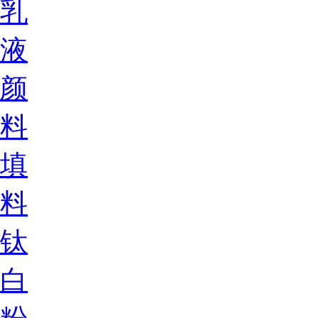
乳
液
颜
料
填
料
钛
白