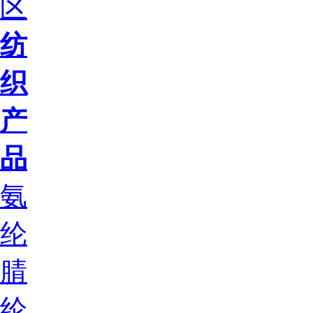
区
纺
织
产
品
氨
纶
腈
纶