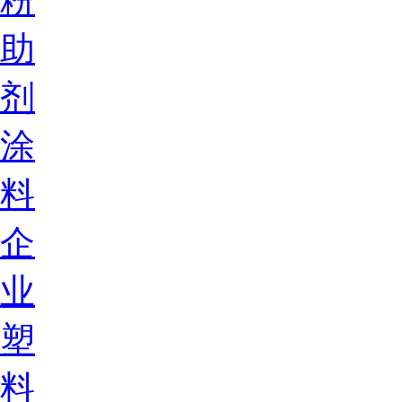
粉
助
剂
涂
料
企
业
塑
料