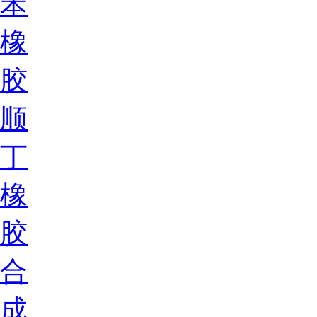
苯
橡
胶
顺
丁
橡
胶
合
成