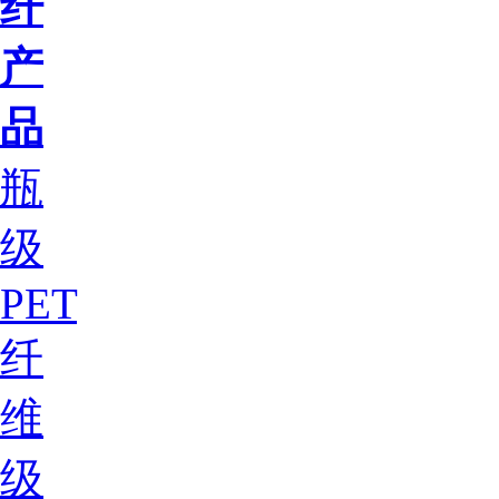
纤
产
品
瓶
级
PET
纤
维
级