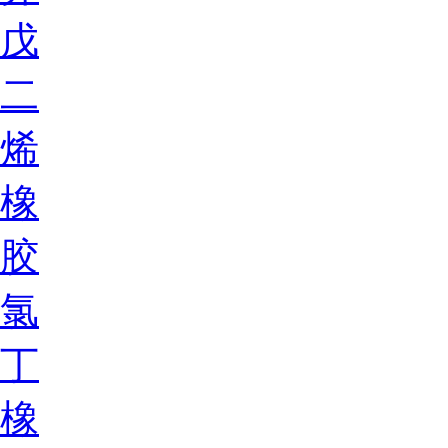
戊
二
烯
橡
胶
氯
丁
橡