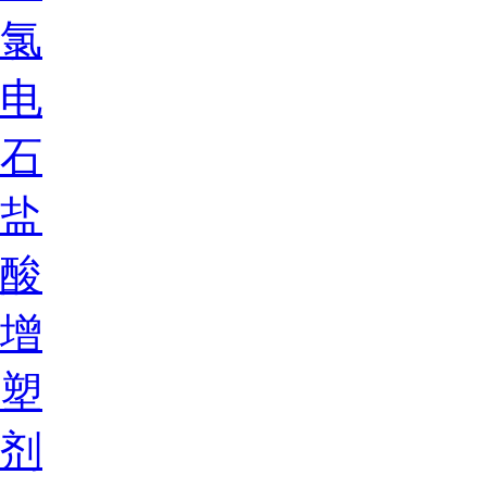
氯
电
石
盐
酸
增
塑
剂