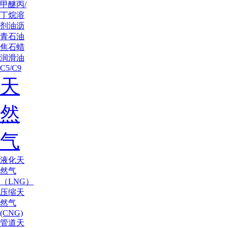
甲醚
丙/
丁烷
溶
剂油
沥
青
石油
焦
石蜡
润滑油
C5/C9
天
然
气
液化天
然气
（LNG）
压缩天
然气
(CNG)
管道天