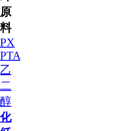
原
料
PX
PTA
乙
二
醇
化