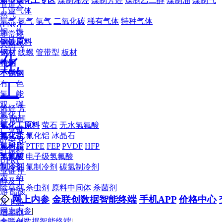
新型煤化工专区
煤制烯烃
煤制芳烃
煤制乙二醇
煤制油
煤制气
管道天
工业气体
然气
氧气
氮气
氩气
二氧化碳
稀有气体
特种气体
(PNG)
钢 铁
非常规
钢铁原料
天然气
钢材
线螺
管带型
板材
化
特钢
不锈钢
有 色
工
氢 能
双 碳
烯烃
芳
氟化工
烃
酚酮
氟化工原料
萤石
无水氢氟酸
产业链
氟化盐
氟化铝
冰晶石
醇类
化
氟树脂
PTFE
FEP
PVDF
HFP
纤原料
氢氟酸
电子级氢氟酸
UPR产
制冷剂
氟制冷剂
碳氢制冷剂
业链
甲
农 药
醇及下
除草剂
杀虫剂
原料中间体
杀菌剂
游
醋酸
◇
网上内参
金联创数据智能终端
手机APP
价格中心
及下游
网上内参
|
增塑剂
金联创数据智能终端
|