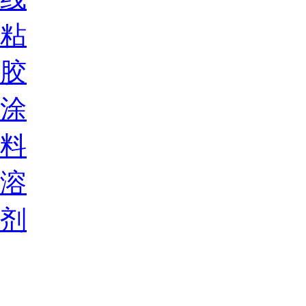
粘
胶
涂
料
溶
剂
树
脂