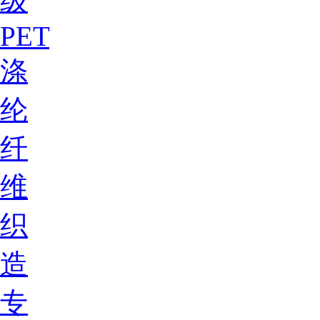
级
PET
涤
纶
纤
维
织
造
专