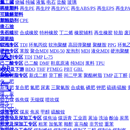
加工
二
氯 碱
烧碱
纯碱
液氯
电石
盐酸
玻璃
甲醚
丙/
再生塑料
再生PE
再生PP
再生PVC
再生ABS/PS
再生EPS
再生P
丁烷
溶
可降解塑料
剂油
沥
塑料助剂
CPE
青
石油
橡 胶
焦
石蜡
天然橡胶
合成橡胶
特种橡胶
丁二烯
橡胶辅料
再生橡胶
轮胎
废
润滑油
聚氨酯
C5/C9
软泡专区
TDI
环氧丙烷
软泡聚醚
高回弹聚醚
聚醚胺
PPG
环氧
硬泡专区
天
苯胺
聚合MDI
MDI-50
发泡剂
MDI
液化MDI
硬泡聚醚
固化剂专区
TDI
TMP
L-75
己二酸专区
己二酸
DMF
鞋底原液
纯MDI
浆料
TPU
然
BDO及下游
BDO
THF
PTMEG
PBT
GBL
聚酯树脂专区
新戊二醇
异丁醛
间二甲苯
聚酯树脂
TMP
正丁醛
化 肥
气
新型肥
复合肥
氮肥
尿素
三聚氰胺
合成氨
磷肥
钾肥
硫磺/硫酸
煤 炭
液化天
动力煤
炼焦煤
无烟煤
喷吹煤
然气
煤化工
（LNG）
煤焦专区
煤炭
焦炭
甲醇
硫酸铵
压缩天
煤焦油及深加工专区
煤焦油
煤沥青
工业萘
蒽油
洗油
酚油
炭黑
然气
粗苯及深加工专区
粗苯
加氢苯
顺酐
富马酸
非芳烃
重苯
(CNG)