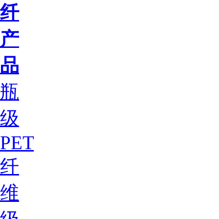
纤
产
品
瓶
级
PET
纤
维