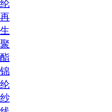
纶
再
生
聚
酯
锦
纶
纱
线