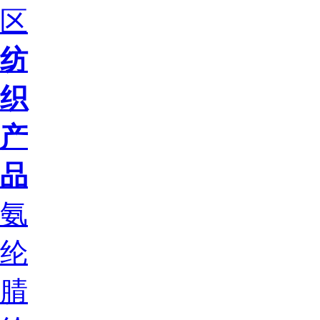
区
纺
织
产
品
氨
纶
腈