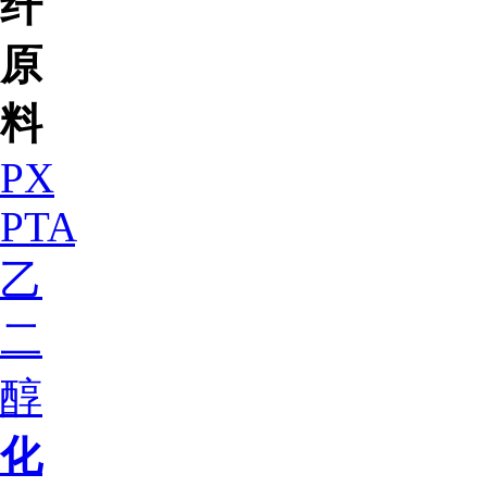
纤
原
料
PX
PTA
乙
二
醇
化