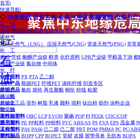
首页
|
快速导航
|
◇
内参资讯
研究咨询
会展与培训
数据智能
价格与产
石 油
原油
成品油
组分油
生物柴油
燃料油
船用油
液化气
丙/丁烷
燃
天然气
化工
液化天然气（LNG）
压缩天然气(CNG)
管道天然气(PNG)
非常
化 工
烯烃
石
芳烃
酚酮产业链
醇类
化纤原料
UPR产业链
甲醇及下游
醋
树脂产业链
氯化物
中间体
化 纤
油
化纤原料
PX
PTA
乙二醇
化纤产品
瓶级PET
纤维PET
涤纶纤维
织造专区
原油
成
纺织产品
氨纶
腈纶
再生聚酯
棉纶
纱线
粘胶
品油
组
涂 料
分油
生
基础化工品
溶剂
树脂
乳液
颜料
填料
钛白粉
助剂
涂料企业
物柴油
塑 料
燃料油
高性能塑料
OBC
LCP
EVOH
聚砜
POP
PI
PEEK
COC/COP
船用油
通用塑料
PE
PP粒料
PP粉料
PVC
ABS/AS
PS
EVA
EPS
茂金属
P
液化气
工程塑料
PA6
PA66
己二腈
己二胺
PBT
POM
PMMA
PC
PC/AB
燃气深
塑料制品
BOPP
CPP
BOPET
管材
农膜
胶带母卷
无纺布
BOPA