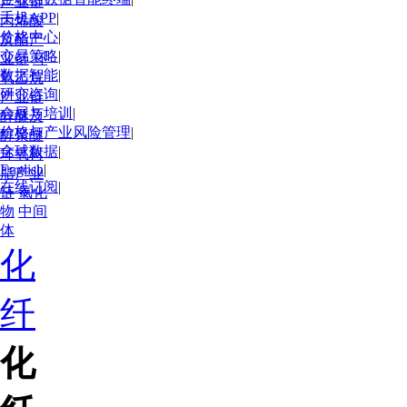
产业链
手机APP
|
丙烯酸
价格中心
|
及酯产
交易策略
|
业链
环
数据智能
|
氧乙烷
研究咨询
|
产业链
会展与培训
|
醇醚及
价格与产业风险管理
|
醇聚醚
全球数据
|
环氧树
English
|
脂产业
在线订阅
|
链
氯化
物
中间
体
化
纤
化