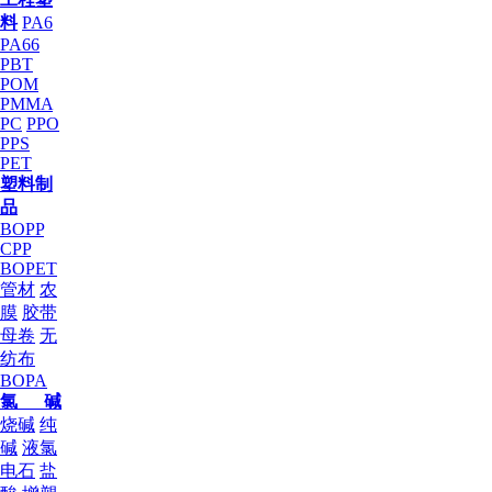
料
PA6
PA66
PBT
POM
PMMA
PC
PPO
PPS
PET
塑料制
品
BOPP
CPP
BOPET
管材
农
膜
胶带
母卷
无
纺布
BOPA
氯 碱
烧碱
纯
碱
液氯
电石
盐