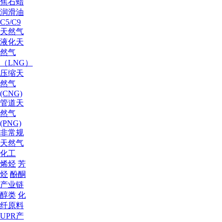
焦
石蜡
润滑油
C5/C9
天然气
液化天
然气
（LNG）
压缩天
然气
(CNG)
管道天
然气
(PNG)
非常规
天然气
化工
烯烃
芳
烃
酚酮
产业链
醇类
化
纤原料
UPR产