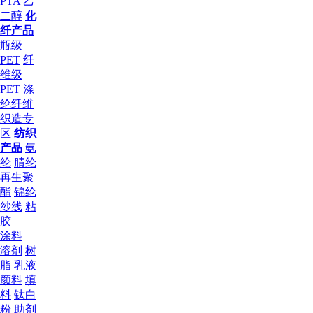
PTA
乙
二醇
化
纤产品
瓶级
PET
纤
维级
PET
涤
纶纤维
织造专
区
纺织
产品
氨
纶
腈纶
再生聚
酯
锦纶
纱线
粘
胶
涂料
溶剂
树
脂
乳液
颜料
填
料
钛白
粉
助剂