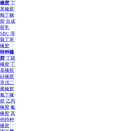
橡胶
丁
苯橡胶
顺丁橡
胶
合成
胶乳
SBC
溶
聚丁苯
橡胶
特种橡
胶
丁腈
橡胶
丁
基橡胶
硅橡胶
异戊二
烯橡胶
氯丁橡
胶
乙丙
橡胶
氟
橡胶
其
他特种
橡胶