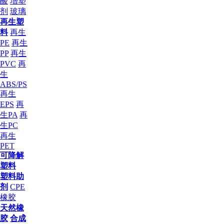
酸
增塑
剂
玻璃
再生塑
料
再生
PE
再生
PP
再生
PVC
再
生
ABS/PS
再生
EPS
再
生PA
再
生PC
再生
PET
可降解
塑料
塑料助
剂
CPE
橡胶
天然橡
胶
合成