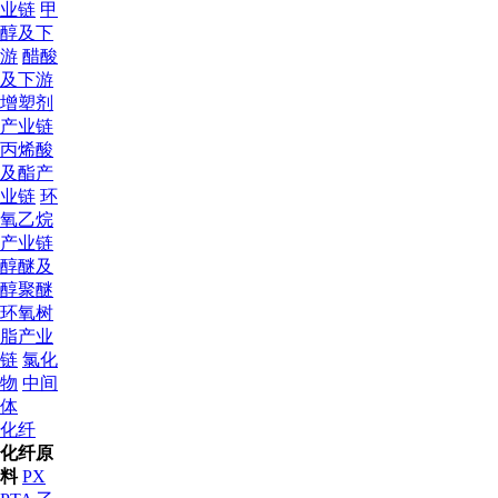
业链
甲
醇及下
游
醋酸
及下游
增塑剂
产业链
丙烯酸
及酯产
业链
环
氧乙烷
产业链
醇醚及
醇聚醚
环氧树
脂产业
链
氯化
物
中间
体
化纤
化纤原
料
PX