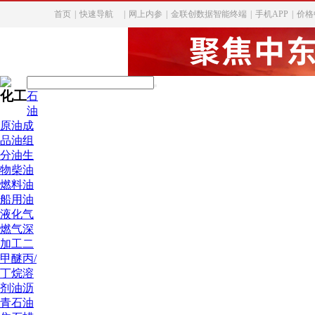
首页
|
快速导航
|
网上内参
|
金联创数据智能终端
|
手机APP
|
价格
化工
石
油
原油
成
品油
组
分油
生
物柴油
燃料油
船用油
液化气
燃气深
加工
二
甲醚
丙/
丁烷
溶
剂油
沥
青
石油