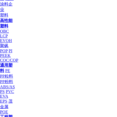
涂料企
业
塑料
高性能
塑料
OBC
LCP
EVOH
聚砜
POP
PI
PEEK
COC/COP
通用塑
料
PE
PP粒料
PP粉料
ABS/AS
PS
PVC
EVA
EPS
茂
金属
POE
工程塑