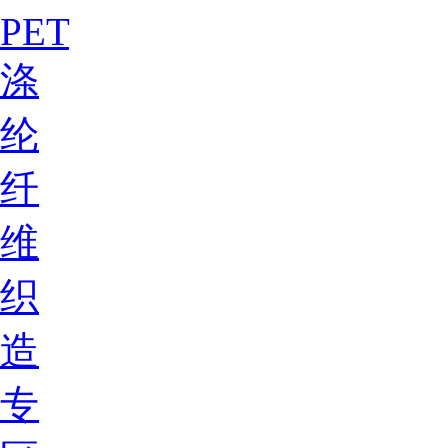
PET
涤
纶
纤
维
织
造
专