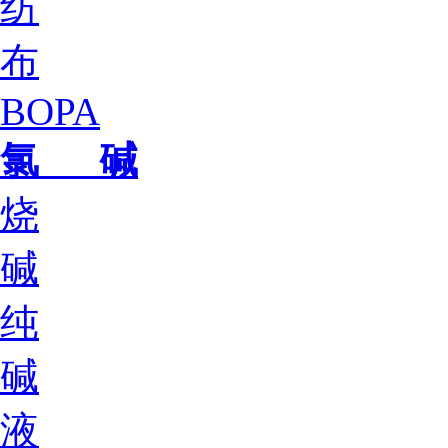
纺
布
BOPA
氯 碱
烧
碱
纯
碱
液