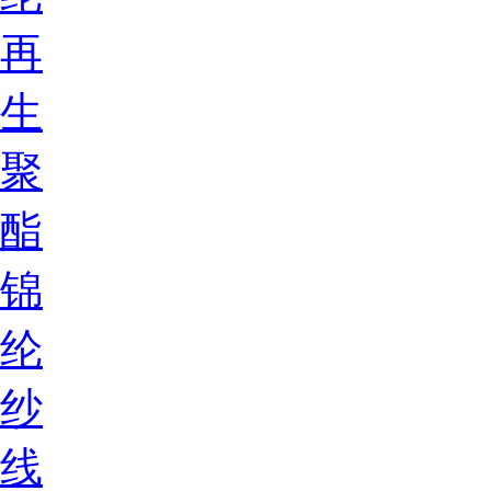
再
生
聚
酯
锦
纶
纱
线