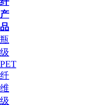
纤
产
品
瓶
级
PET
纤
维
级