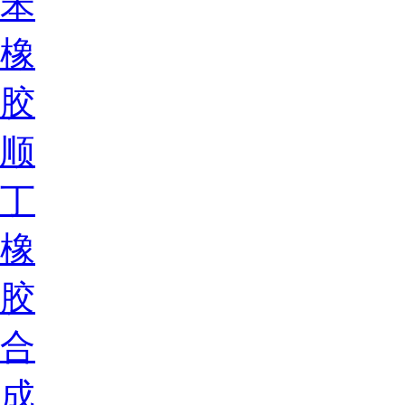
苯
橡
胶
顺
丁
橡
胶
合
成