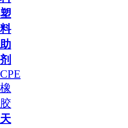
塑
料
助
剂
CPE
橡
胶
天