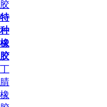
胶
特
种
橡
胶
丁
腈
橡