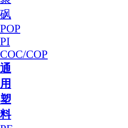
砜
POP
PI
COC/COP
通
用
塑
料