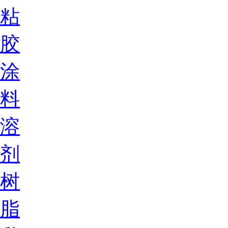
粘
胶
涂
料
溶
剂
树
脂