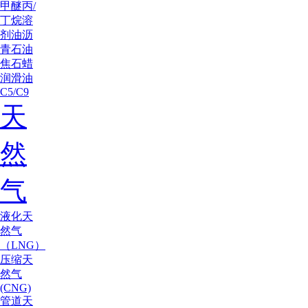
甲醚
丙/
丁烷
溶
剂油
沥
青
石油
焦
石蜡
润滑油
C5/C9
天
然
气
液化天
然气
（LNG）
压缩天
然气
(CNG)
管道天