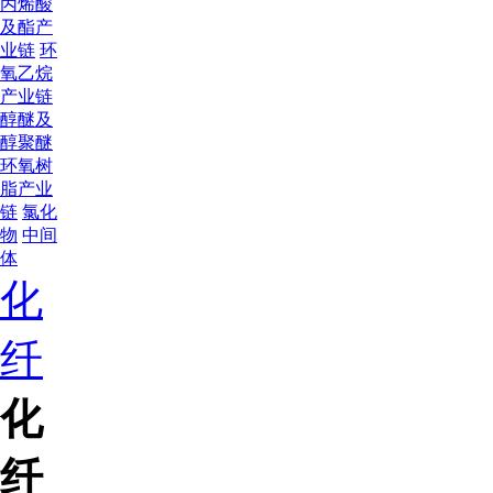
丙烯酸
及酯产
业链
环
氧乙烷
产业链
醇醚及
醇聚醚
环氧树
脂产业
链
氯化
物
中间
体
化
纤
化
纤