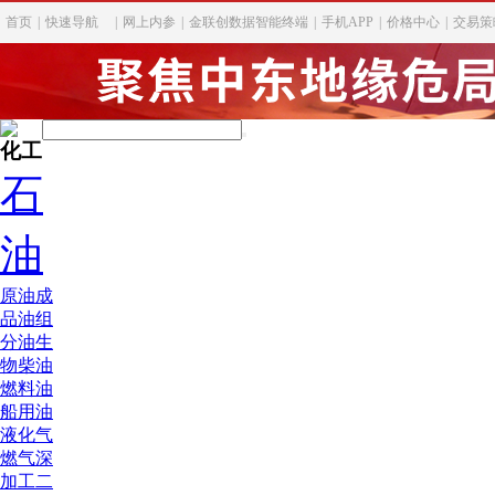
首页
|
快速导航
|
网上内参
|
金联创数据智能终端
|
手机APP
|
价格中心
|
交易策
化工
石
油
原油
成
品油
组
分油
生
物柴油
燃料油
船用油
液化气
燃气深
加工
二