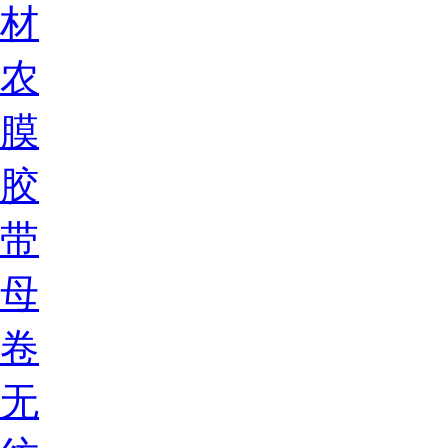
材
农
膜
胶
带
母
卷
无