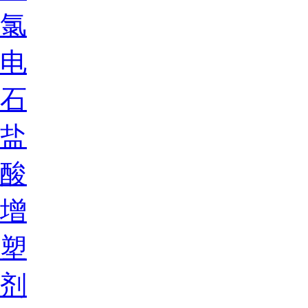
氯
电
石
盐
酸
增
塑
剂