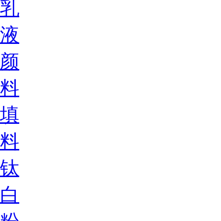
乳
液
颜
料
填
料
钛
白