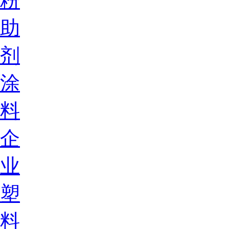
粉
助
剂
涂
料
企
业
塑
料