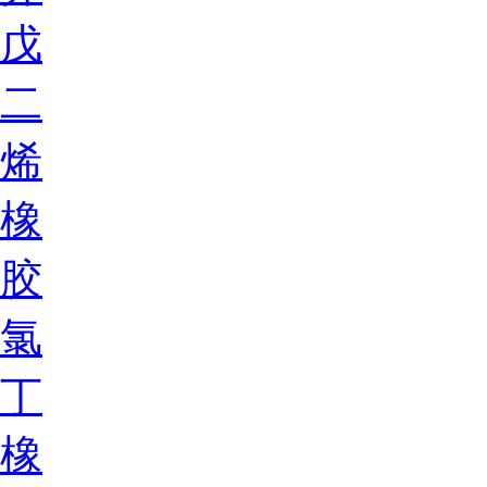
戊
二
烯
橡
胶
氯
丁
橡