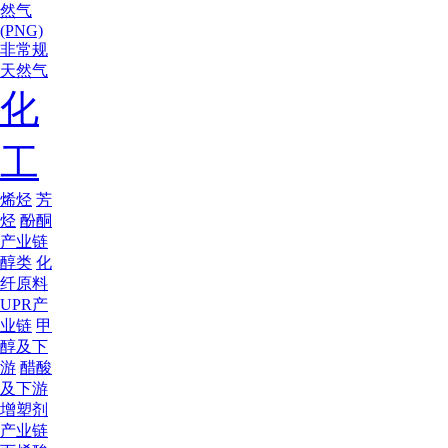
然气
(PNG)
非常规
天然气
化
工
烯烃
芳
烃
酚酮
产业链
醇类
化
纤原料
UPR产
业链
甲
醇及下
游
醋酸
及下游
增塑剂
产业链