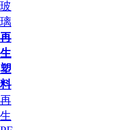
玻
璃
再
生
塑
料
再
生