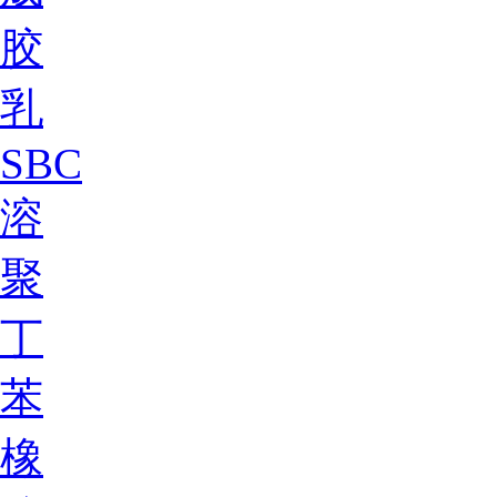
胶
乳
SBC
溶
聚
丁
苯
橡