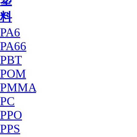
塑
料
PA6
PA66
PBT
POM
PMMA
PC
PPO
PPS