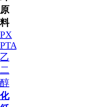
原
料
PX
PTA
乙
二
醇
化