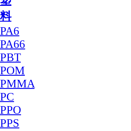
塑
料
PA6
PA66
PBT
POM
PMMA
PC
PPO
PPS