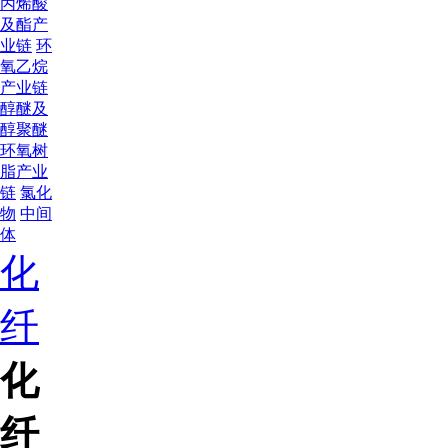
丙烯酸
及酯产
业链
环
氧乙烷
产业链
醇醚及
醇聚醚
环氧树
脂产业
链
氯化
物
中间
体
化
纤
化
纤