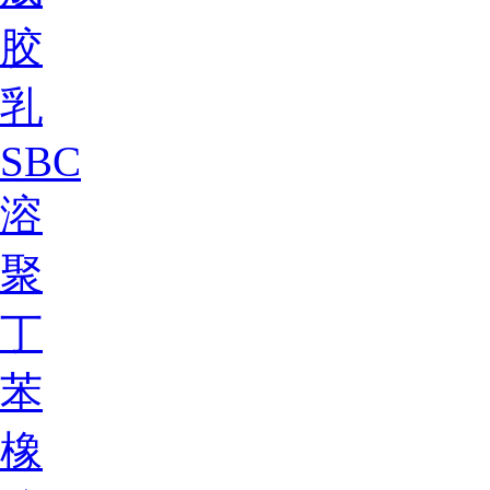
胶
乳
SBC
溶
聚
丁
苯
橡