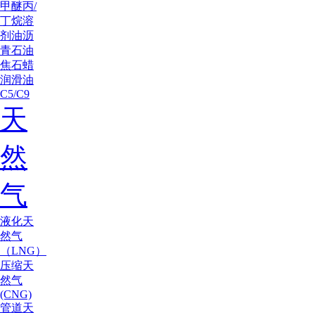
甲醚
丙/
丁烷
溶
剂油
沥
青
石油
焦
石蜡
润滑油
C5/C9
天
然
气
液化天
然气
（LNG）
压缩天
然气
(CNG)
管道天