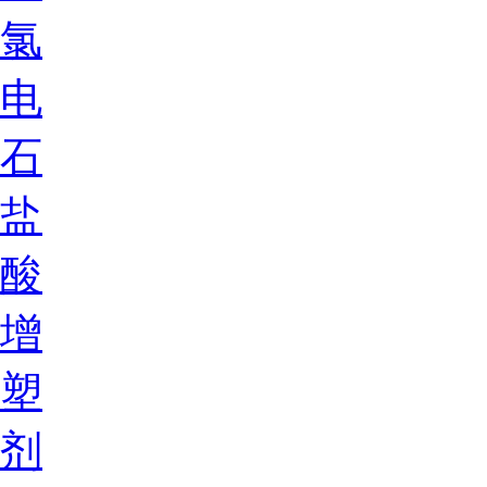
氯
电
石
盐
酸
增
塑
剂