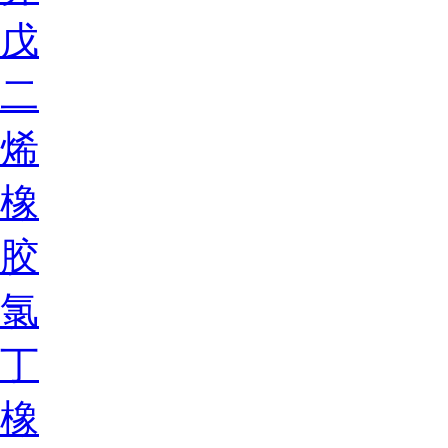
戊
二
烯
橡
胶
氯
丁
橡