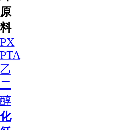
原
料
PX
PTA
乙
二
醇
化