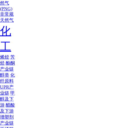
然气
(PNG)
非常规
天然气
化
工
烯烃
芳
烃
酚酮
产业链
醇类
化
纤原料
UPR产
业链
甲
醇及下
游
醋酸
及下游
增塑剂
产业链