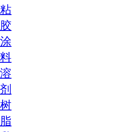
粘
胶
涂
料
溶
剂
树
脂