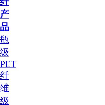
纤
产
品
瓶
级
PET
纤
维
级