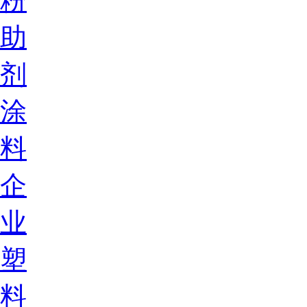
粉
助
剂
涂
料
企
业
塑
料