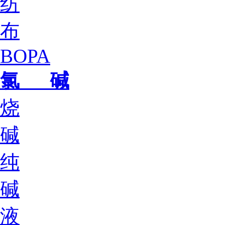
纺
布
BOPA
氯 碱
烧
碱
纯
碱
液