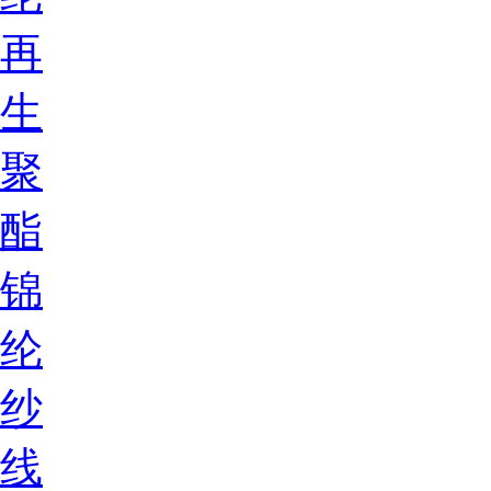
再
生
聚
酯
锦
纶
纱
线