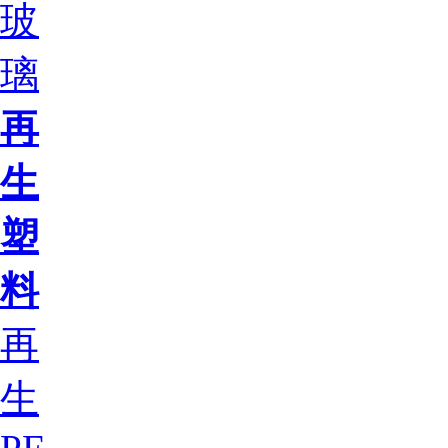
玻
璃
再
生
塑
料
再
生