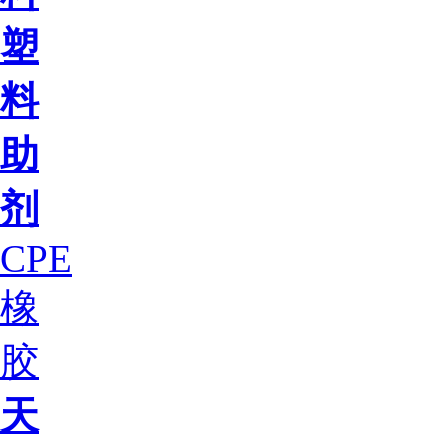
塑
料
助
剂
CPE
橡
胶
天