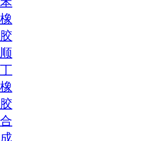
苯
橡
胶
顺
丁
橡
胶
合
成