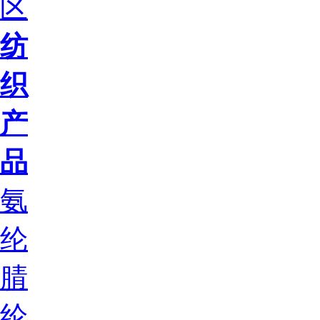
区
纺
织
产
品
氨
纶
腈
纶