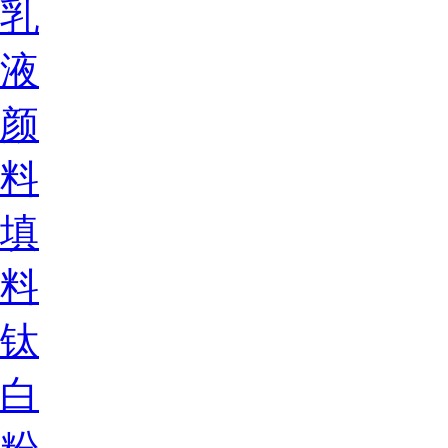
乳
液
颜
料
填
料
钛
白