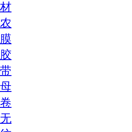
材
农
膜
胶
带
母
卷
无