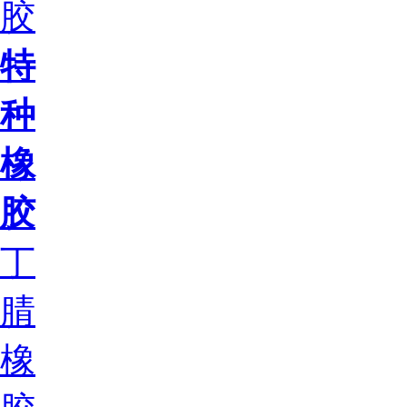
胶
特
种
橡
胶
丁
腈
橡