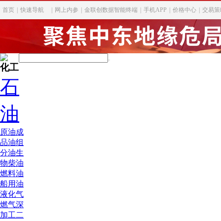
首页
|
快速导航
|
网上内参
|
金联创数据智能终端
|
手机APP
|
价格中心
|
交易策
化工
石
油
原油
成
品油
组
分油
生
物柴油
燃料油
船用油
液化气
燃气深
加工
二