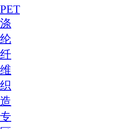
PET
涤
纶
纤
维
织
造
专