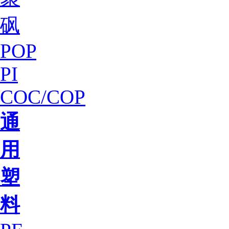
砜
POP
PI
COC/COP
通
用
塑
料